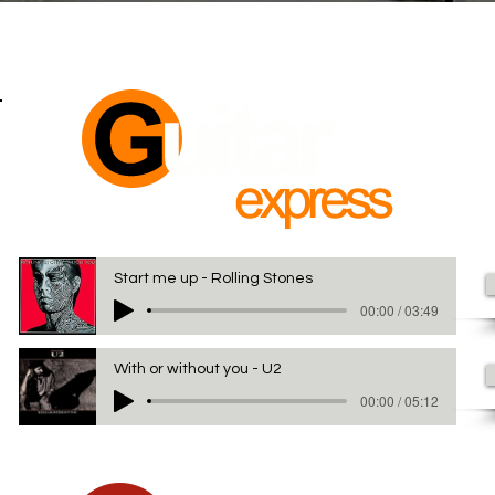
Start me up - Rolling Stones
00:00 / 03:49
With or without you - U2
00:00 / 05:12