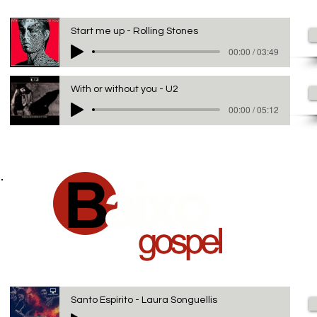
Start me up - Rolling Stones
00:00 / 03:49
With or without you - U2
00:00 / 05:12
Santo Espírito - Laura Songuellis