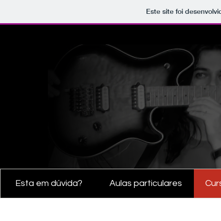
Este site foi desenvolv
Esta em dúvida?
Aulas particulares
Cur