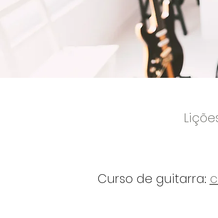
Liçõe
Curso de guitarra:
c